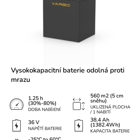
Vysokokapacitní baterie odolná proti
mrazu
560 m2 (5 cm
1.25 h
sněhu)
(30%-80%)
UKLIZENÁ PLOCHA
DOBA NABÍJENÍ
/ 1 NABITÍ
38.4 Ah
36 V
(1382.4Wh)
NAPĚTÍ BATERIE
KAPACITA BATERIE
-25°C to 60°C