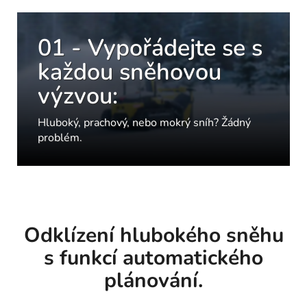
01 - Vypořádejte se s
každou sněhovou
výzvou:
Hluboký, prachový, nebo mokrý sníh? Žádný
problém.
Odklízení hlubokého sněhu
s funkcí automatického
plánování.