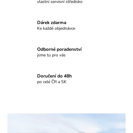
č
vlastní servisní středisko
u
j
e
Dárek zdarma
m
Ke každé objednávce
e
Odborné poradenství
jsme tu pro vás
Doručení do 48h
po celé ČR a SK