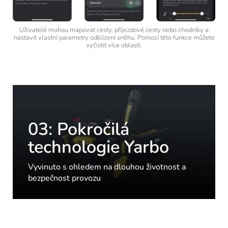
Uživatelé mohou mapovat cesty, příjezdové cesty nebo chodníky a
nastavit vlastní parametry odklízení sněhu. Pomocí této funkce můžete
vyčistit více oblastí.
03: Pokročilá
technologie Yarbo
Vyvinuto s ohledem na dlouhou životnost a
bezpečnost provozu