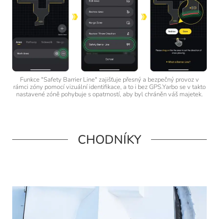
Funkce "Safety Barrier Line" zajišťuje přesný a bezpečný provoz v
rámci zóny pomocí vizuální identifikace, a to i bez GPS.Yarbo se v takto
nastavené zóně pohybuje s opatrností, aby byl chráněn váš majetek.
CHODNÍKY