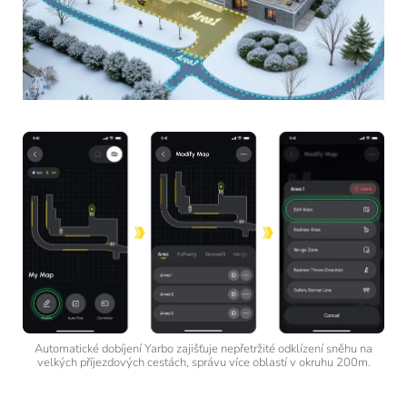
Automatické dobíjení Yarbo zajišťuje nepřetržité odklízení sněhu na
velkých příjezdových cestách, správu více oblastí v okruhu 200m.