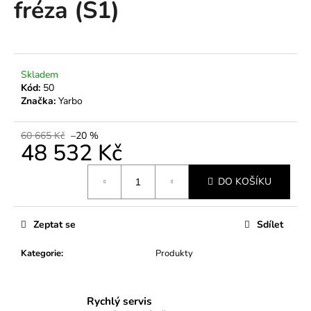
fréza (S1)
a
j
í
t
Skladem
?
Kód:
50
Značka:
Yarbo
60 665 Kč
–20 %
48 532 Kč
HLEDAT
Měrná
DO KOŠÍKU
cena:
D
Zeptat se
Sdílet
o
p
Kategorie
:
Produkty
o
r
u
Rychlý servis