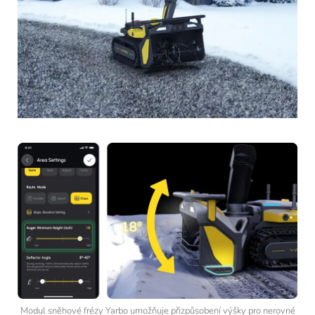
Modul sněhové frézy Yarbo umožňuje přizpůsobení výšky pro nerovné