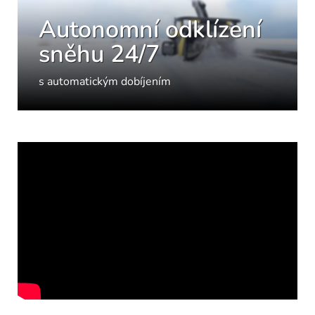
Autonomní odklízení
sněhu 24/7
s automatickým dobíjením