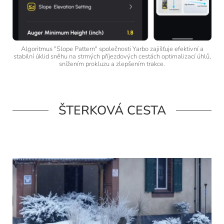
Algoritmus "Slope Pattern" společnosti Yarbo zajišťuje efektivní a
stabilní úklid sněhu na strmých příjezdových cestách optimalizací úhlů,
snížením prokluzu a zlepšením trakce.
ŠTERKOVÁ CESTA