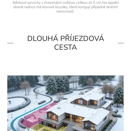
štěrkové povrchy s maximální světlou výškou až 5 cm.Na spodní
straně radlice má kovové kluzáky, které korigují případné terénní
nerovnosti.
DLOUHÁ PŘÍJEZDOVÁ
CESTA