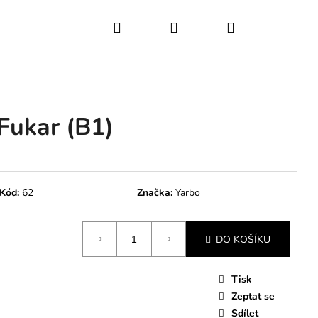
Hledat
Přihlášení
Nákupní
košík
Fukar (B1)
Kód:
62
Značka:
Yarbo
DO KOŠÍKU
Tisk
Zeptat se
Sdílet