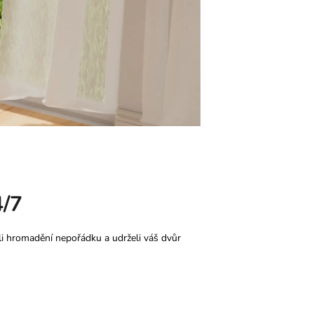
4/7
ili hromadění nepořádku a udrželi váš dvůr