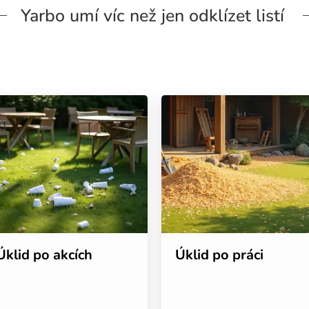
Yarbo umí víc než jen odklízet listí
Úklid po akcích
Úklid po práci