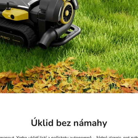
Úklid bez námahy
omenout. Yarbo uklidí listí a nečistoty autonomně – žádné alergie, pot ne