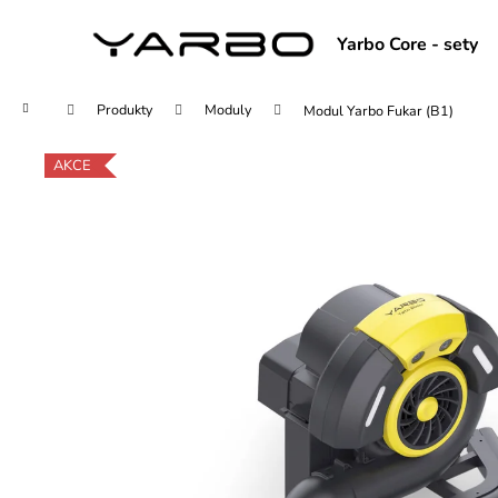
K
Přejít
na
o
Yarbo Core - sety
obsah
Zpět
Zpět
š
do
do
í
Domů
Produkty
Moduly
Modul Yarbo Fukar (B1)
obchodu
obchodu
k
AKCE