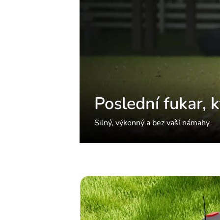
Poslední fukar, 
Silný, výkonný a bez vaší námahy