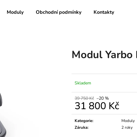
Moduly
Obchodní podmínky
Kontakty
Co potřebujete najít?
Modul Yarbo 
HLEDAT
Doporučujeme
Skladem
39 750 Kč
–20 %
31 800 Kč
Měrná
cena:
Kategorie
:
Moduly
Záruka
:
2 roky