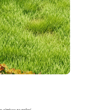
bo výmluvy na počasí.