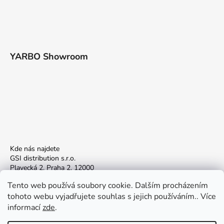
č
u
j
e
m
e
YARBO Showroom
Kde nás najdete
GSI distribution s.r.o.
Plavecká 2, Praha 2, 12000
Provozní doba:
Tento web používá soubory cookie. Dalším procházením
Po - Pá:
tohoto webu vyjadřujete souhlas s jejich používáním.. Více
10:00 - 18:00
informací
zde
.