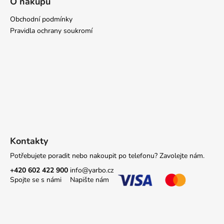
O nákupu
a
Obchodní podmínky
j
Pravidla ochrany soukromí
í
t
?
HLEDAT
Kontakty
Potřebujete poradit nebo nakoupit po telefonu? Zavolejte nám.
D
o
+420 602 422 900
info@yarbo.cz
p
Spojte se s námi
Napište nám
o
r
u